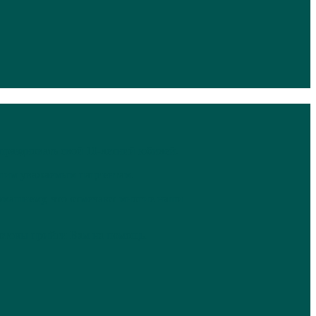
тпраздновать свой 10-летний юбилей.
нашим уважаемым пациентам.
домашнему, что отмечают многие наши
готовы прийти Вам на помощь.