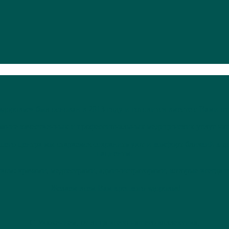
оровье» был основан в 2013 году и готовится вместе с Вами о
казание качественных и профессиональных медицинских услуг 
шего центра мы стараемся сохранить уют и комфорт близкий к 
пациенты.
ом: врачами, медсестрами, администраторами, которые всегда 
Желаем всем Вам крепкого здоровья!
С Уважением, от лица всего нашего коллектива,