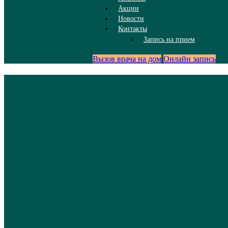
Акции
Новости
Контакты
Запись на прием
Вызов врача на дом
Онлайн запись
О нас
Медицинский центр «Персональное зд
Главная наша цель - это о
При этом все годы существования на
Мы гордимся нашим коллектив