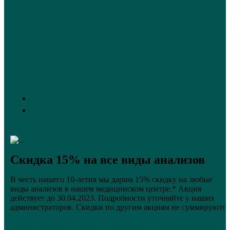
результаты анализов?
При сдаче анализов в нашем медицинском центр
заранее согласуйте с администратором как им
образом Вам удобнее будет получить результаты
ваших анализов.
Вы можете получить их:
лично в нашем медицинском центре;
получить по указанной в договоре
электронной почте.
Скидка 15% на все виды анализов
В честь нашего 10-летия мы дарим 15% скидку на любые
виды анализов в нашем медицинском центре.* Акция
действует до 30.04.2023. Подробности уточняйте у наших
администраторов. Скидки по другим акциям не суммируются
Виды лабораторных анализов и исследований