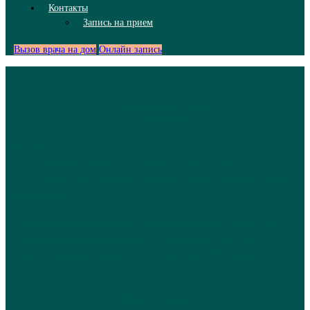
Контакты
Запись на прием
Вызов врача на дом
Онлайн запись
Анализы
Подготовка к сдаче
анализов
В зависимости от вида сдаваемых анализов
подготовка может значительно отличаться. В
большинстве случаев забор крови осуществляетс
на тощак.
Поэтому, пожалуйста, внимательно следуйте
рекомендациям наших специалистов при
подготовке к сдаче анализов во избежание
получения недостоверных результатов.
Как получить