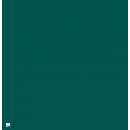
Мне все понравилось в работе Атрохова Михаила Николаевича, специалист
хорошо отвечал на мои вопросы, полностью обо всем расспросил, чтобы
понять, что со мной. В итоге он прописал лечение. На мой взгляд, врач
отнесся ко мне отлично, доброжелательно, общался со мной спокойно и
достаточно долго. По моему опыту, специалисты обычно спешат, но тут
такого не было. Мы с ним посидели, поговорили, на мой взгляд, даже
дольше положенного времени. Беседовать с доктором мне было комфортно
Он употреблял и сложные научные термины, и более простые слова,
объяснял по-разному. чтобы мне было понятно и доступно. Так что у меня
не осталось вопросов. В итоге мне были прописаны лекарственные
препараты, информацию о времени их приема и дозировке Михаил
Николаевич указал, все расписал. Через год нужно будет прийти на
повторный прием. К терапии я еще не успела приступить, принимаю тольк
1 медикамент, так что о результатах говорить рано.
Комментарий
У Михаила Николаевича я была в первый раз, нашла его по отзывам в
интернете.
13.04.2023
+7-927-28XXXXX
Prodoctorov.ru