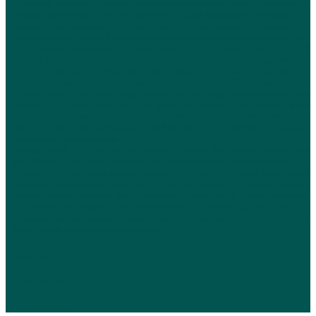
По моему мнению, у Татьяны Ивановны очень мягкая манера общения со
своими пациентами. Она меня спросила с какой проблемой я пришла,
дальше я рассказывала обо всем, по ходу беседы специалист задавала
уточняющие вопросы. Были моменты, когда я не хотела трогать какие-то
подробности в определенной теме, психолог спрашивала в чем причина. В
общем, мне показалось, что она была достаточно участлива и для меня все
прошло комфортно. Я получила рекомендации по своей ситуации, во-
первых, это дальнейшие сессии с психологом. Татьяна Ивановна
посоветовала ходить раз в неделю или в две, как будет комфортнее для меня
Также она посоветовала научиться коммуницировать с партнером, слушать
его и идти на компромисс в каких-то моментах. По ситуации Татьяна
Ивановна все четко рассказала, на мой взгляд, она не перебивала и давала
возможность высказаться.
Комментарий: У психолога Версткиной Татьяны Ивановны я была первый
раз. Узнала о ней через интернет, выбрала именно этого специалиста,
потому что была самая высокая оценка в рейтинге по городу. Меня принял
вовремя, прием длился около часа, примерно. Может и на 5 минут больше,
можно сказать, психолог просто дала мне договорить. В целом, меня никто
не торопил, для первого раза времени было достаточно уделено. Данного
специалиста пока сложно рекомендовать другим пациентам, потому что эт
была только первичная консультация.
02.02.2023
+7-927-28XXXXX
Prodoctorov.ru