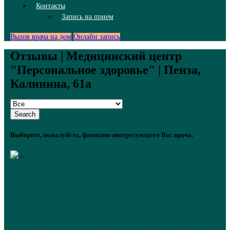
Контакты
Запись на прием
Вызов врача на дом
Онлайн запись
Отзывы | Медицинский центр
"Персональное здоровье" | Пенза,
Калинина, 61а
Search
Выберите, пожалуйста, фамилию интересующего Вас врача.
Ведьмашкин Игорь Викторович
Здравствуйте, выражаю Вам свою искреннюю признательность за
оказанную мне помощь! В трудный период моей жизни Вы мне очень
помогли, помогли преодолеть мои страхи, не бояться панических атак,
поверить в себя. После разговора с Вами мне стало намного легче, не так
болезненно пережила развод. Самое главное я исполнила свою мечту и