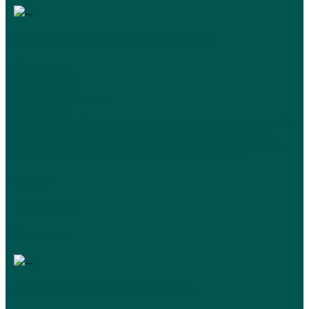
Ведьмашкин Игорь Викторович
Понравилось
Понравилось всё.
Не понравилось
Недостатков не заметила.
Комментарий
Пришли к Игорю Викторовичу с дочкой, появилось подозрение на РАС.
Диагностика - на высшем уровне. Быстро нашел подход к ребенку.
Подобрал программу, и через месяц уже видны реальные результаты.
Грамотный профессионал и хороший человек. Рекомендую!
03.07.2023
+7-927-28XXXXX
Prodoctorov.ru
Атрохов Михаил Николаевич