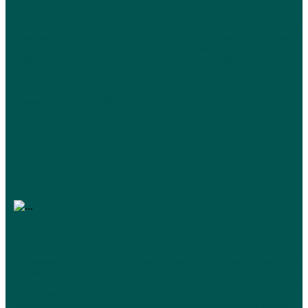
Приняли меня с небольшой задержкой, но на общем времени приёма это не
сказалось. Консультация длилась 1 час, времени вполне хватило. Доктор
давал высказаться, не перебивал. В общем-то, мне было комфортно с ним
общаться. Он выдал рецепт на препараты, расписал дозировки и время их
приёма. Курс рассчитан где-то на год, я его только начала и не могу оценит
эффективность. Возможно, через месяц снова приду к Михаилу
Николаевичу по результатам лечения.
Комментарий: Обратилась к Атрохову М.Н. в первый раз. Выбрала его по
отзывам на сайте «ПроДокторов».
03.03.2023
+7-927-28XXXXX
Prodoctorov.ru
Версткина Татьяна Ивановна
Понравилось: По сути на приеме мне все понравилось, мы пообщались, все
обсудили и, так скажем, поверхностно все прошли. Поскольку у нас
психологическая проблема, я думаю, что так сразу диагноз нельзя поставит
и специалист сказала, что нам необходимо сделать. Она выдала
рекомендации и посоветовала, какие нужно почитать книги. По моему