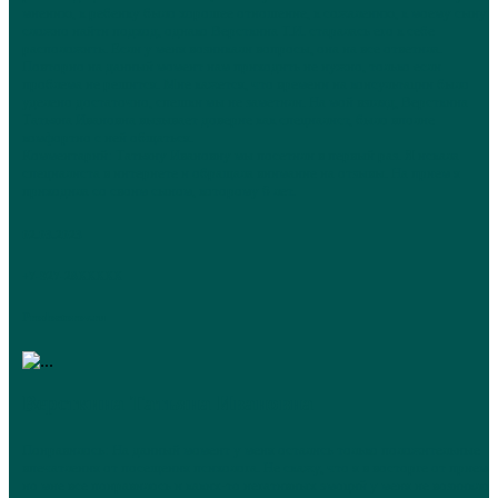
мнению, к ребенку было хорошее отношение, к сожалению, к моему сыну
сложно найти подход, однако Версткина Т.И. старалась его к себе
расположить. Если у меня возникали вопросы, она на все ответила.
Повторно на данный момент нам приходить не нужно, только если
проблема не решится. Мне кажется, что времени на консультации было
уделено достаточно, спешки мы не заметили. На мой взгляд, Версткина
Татьяна Ивановна вызывает доверие как специалист, было вполне
комфортно с ней общаться.
Комментарий: Татьяну Ивановну мы посетили в первый раз. Я искала
специалиста в интернете и обращала внимание на отзывы. На прием я
приходила со своим сыном, которому 6 лет.
02.03.2023
+7-927-28XXXXX
Prodoctorov.ru
Версткина Татьяна Ивановна
Понравилось: На данный момент у меня остались только положительные
впечатления от посещения психолога. Не скажу, что я в восторге от приема,
но мне все понравилось и каких-то негативных эмоций у меня не возникло.