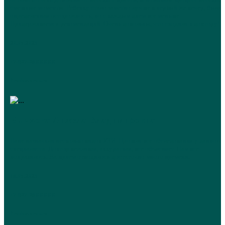
смешные моменты. Ребенку стало заметно лучше в первый же вечер, была
определенная осторожность, но с каждым днем все меньше.
Придерживаемся рекомендаций. Очень довольны, что сходили к доктору!
20.07.2023
+7-927-28XXXXX
Prodoctorov.ru
Бычкова Анжела Владимировна
Папе назначили несколько видов УЗИ. Прошли все обследования у данного
специалиста. Доктор вежливая, аккуратная, все объясняет. Нам все
понравилось. На прием отводилось достаточно много времени.
18.07.2023
+7-927-28XXXXX
Prodoctorov.ru