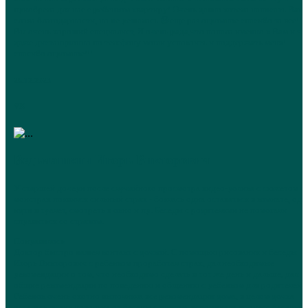
приобрела для нас с ребенком квартиру! Очень давно хотела написать Вам
слова благодарности, но не решалась 😃еще раз огромное спасибо за все!!!
Вы очень хороший специалист, Я очень рада,что попала именно к Вам и чт
даже дистанционно по телефону могли успокоить и поддержать меня!
спасибо огромное!!!
26.12.2023
VK
Ведьмашкин Игорь Викторович
У старшей дочери после случайного просмотра видео-ролика с сюжетом о
монстрах появился сильный страх - боялась одна оставаться в комнате, одн
идти в туалет, смотреть в окно и пр. Беседы с родителями не помогали
справиться со страхом.
Понравилось
Доктор быстро нашел контакт с дочкой. С помощью рисования и беседы
Игорь Викторович с ребенком проработал страх, дал необходимые
рекомендации о том, что необходимо сделать в тот же день и дальше, дал
общие рекомендации по поведению и общению с ребенком для родителей!
Ребенок очень охотно выполняла все рекомендации дома, в целом дочка
осталась очень довольна от беседы с врачом, вспоминала процесс беседы,