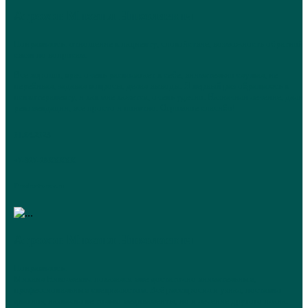
Атрохов Михаил Николаевич
Понравилось: отношение к пациенту, спокойствие, возможность обратной
связи по вопросам.
Все хорошо, врач очень располагает к себе, внимательно слушал, не
перебивал, задавал вопросы, делал выводы. Я первый раз обращаюсь к
психотерапевту, и как мне кажется, очень удачно. Назначили лечение, дали
рекомендации, все просто и понятно. Огромное спасибо!
01.04.2023
+7-927-28XXXXX
Prodoctorov.ru
Атрохов Михаил Николаевич
Понравилось:
Михаил Николаевич показался мне достаточно внимательным,
профессиональным специалистом. Всё расспросил и узнал, поставил
диагноз, назначил не только медикаменты, но и лечение другого плана.