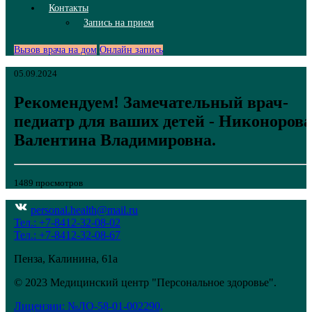
Контакты
Запись на прием
Вызов врача на дом
Онлайн запись
05.09.2024
Рекомендуем! Замечательный врач-
педиатр для ваших детей - Никонорова
Валентина Владимировна.
1489 просмотров
personal.health@mail.ru
Тел.: +7-8412-32-08-02
Тел.: +7-8412-32-08-67
Пенза, Калинина, 61а
© 2023 Медицинский центр "Персональное здоровье".
Лицензии: №ЛО-58-01-002290,