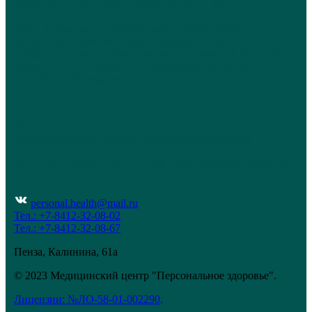
1999 -Пензенское медицинское училище №1
2013 - Повышение квалификации: Государственное
бюджетное образовательное учреждение среднего
профессионального образования «Пензенский базовый
медицинский колледж» Министерства здравоохранения
Российской Федерации
2014-2022 - федеральное казенное учреждение
здравоохранения "Медико-санитарная часть № 58
2022 - нв - Медицинский центр “Персональное здоровье”
personal.health@mail.ru
Тел.: +7-8412-32-08-02
Тел.: +7-8412-32-08-67
Пенза, Калинина, 61а
© 2023 Медицинский центр "Персональное здоровье".
Лицензии: №ЛО-58-01-002290,