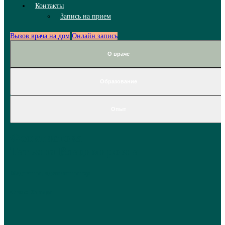
Контакты
Запись на прием
Вызов врача на дом
Онлайн запись
О враче
Образование
Опыт
Феоктистова
Татьяна Владимировна
Медсестра, администратор
Стаж: 23 года